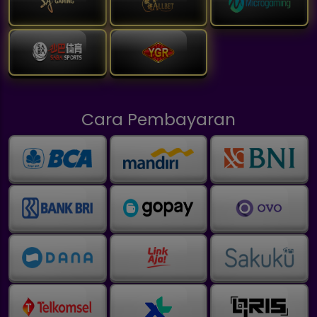
Cara Pembayaran