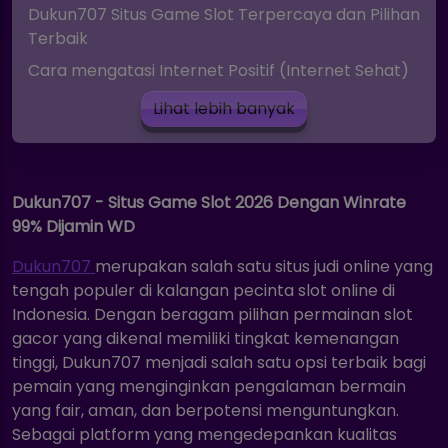
Dukun707 Situs Game Slot Terpercaya dan Pilihan
Terbaik
Cara mengatasi Internet Positif (Internet Sehat)
Lihat lebih banyak
Dukun707 - Situs Game Slot 2026 Dengan Winrate
99% Dijamin WD
Dukun707
merupakan salah satu situs judi online yang
tengah populer di kalangan pecinta slot online di
Indonesia. Dengan beragam pilihan permainan slot
gacor yang dikenal memiliki tingkat kemenangan
tinggi, Dukun707 menjadi salah satu opsi terbaik bagi
pemain yang menginginkan pengalaman bermain
yang fair, aman, dan berpotensi menguntungkan.
Sebagai platform yang mengedepankan kualitas