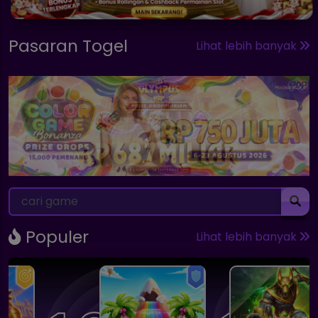
Pasaran Togel
Lihat lebih banyak
Populer
Lihat lebih banyak