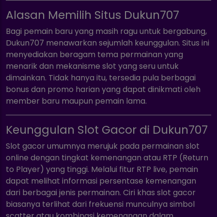
Alasan Memilih Situs Dukun707
Bagi pemain baru yang masih ragu untuk bergabung,
Dukun707 menawarkan sejumlah keunggulan. Situs ini
menyediakan beragam tema permainan yang
menarik dan mekanisme slot yang seru untuk
dimainkan. Tidak hanya itu, tersedia pula berbagai
bonus dan promo harian yang dapat dinikmati oleh
member baru maupun pemain lama.
Keunggulan Slot Gacor di Dukun707
Slot gacor umumnya merujuk pada permainan slot
online dengan tingkat kemenangan atau RTP (Return
to Player) yang tinggi. Melalui fitur RTP live, pemain
dapat melihat informasi persentase kemenangan
dari berbagai jenis permainan. Ciri khas slot gacor
biasanya terlihat dari frekuensi munculnya simbol
scatter atau kombinasi kemenangan dalam