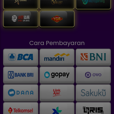
Cara Pembayaran