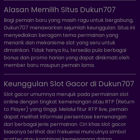
Alasan Memilih Situs Dukun707
Bagi pemain baru yang masih ragu untuk bergabung,
Dukun707 menawarkan sejumlah keunggulan. Situs ini
menyediakan beragam tema permainan yang
menarik dan mekanisme slot yang seru untuk
dimainkan. Tidak hanya itu, tersedia pula berbagai
bonus dan promo harian yang dapat dinikmati oleh
member baru maupun pemain lama.
Keunggulan Slot Gacor di Dukun707
Slot gacor umumnya merujuk pada permainan slot
online dengan tingkat kemenangan atau RTP (Return
to Player) yang tinggi. Melalui fitur RTP live, pemain
dapat melihat informasi persentase kemenangan
dari berbagai jenis permainan. Ciri khas slot gacor
biasanya terlihat dari frekuensi munculnya simbol
scatter atau kombinasi kemenangan dalam