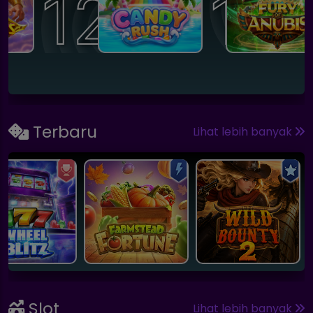
2
1
2
Terbaru
Lihat lebih banyak
Slot
Lihat lebih banyak