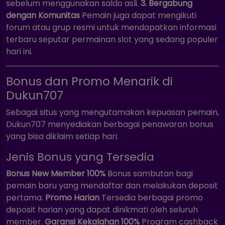
sebelum menggunakan saldo asli.
3. Bergabung
dengan Komunitas
Pemain juga dapat mengikuti
forum atau grup resmi untuk mendapatkan informasi
terbaru seputar permainan slot yang sedang populer
hari ini.
Bonus dan Promo Menarik di
Dukun707
Sebagai situs yang mengutamakan kepuasan pemain,
Dukun707 menyediakan berbagai penawaran bonus
yang bisa diklaim setiap hari.
Jenis Bonus yang Tersedia
Bonus New Member 100%
Bonus sambutan bagi
pemain baru yang mendaftar dan melakukan deposit
pertama.
Promo Harian
Tersedia berbagai promo
deposit harian yang dapat dinikmati oleh seluruh
member.
Garansi Kekalahan 100%
Program cashback