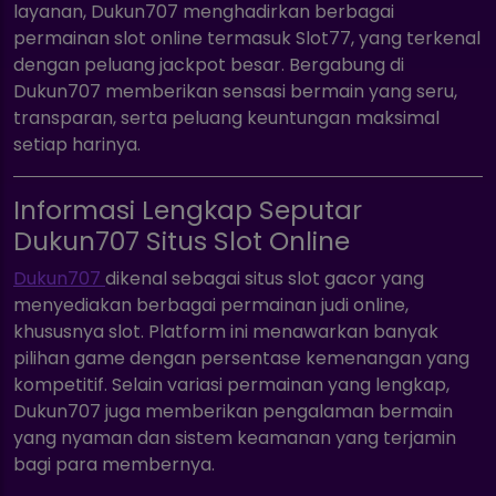
layanan, Dukun707 menghadirkan berbagai
permainan slot online termasuk Slot77, yang terkenal
dengan peluang jackpot besar. Bergabung di
Dukun707 memberikan sensasi bermain yang seru,
transparan, serta peluang keuntungan maksimal
setiap harinya.
Informasi Lengkap Seputar
Dukun707 Situs Slot Online
Dukun707
dikenal sebagai situs slot gacor yang
menyediakan berbagai permainan judi online,
khususnya slot. Platform ini menawarkan banyak
pilihan game dengan persentase kemenangan yang
kompetitif. Selain variasi permainan yang lengkap,
Dukun707 juga memberikan pengalaman bermain
yang nyaman dan sistem keamanan yang terjamin
bagi para membernya.