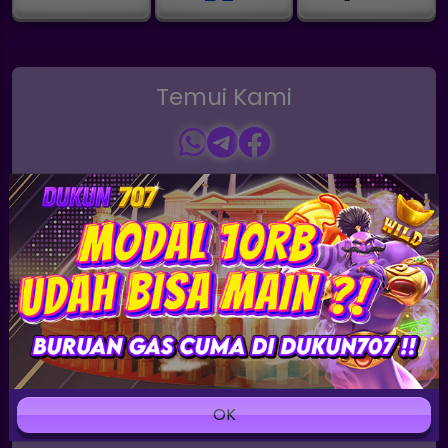
Temui Kami
Artikel Terbaru
Mengenal Dukun707 Sebagai Sumber Informasi
dan Pembaruan Resmi
Cara Bermain Mahjong Ways Agar Lebih Optimal
di Dukun707
Cara Bermain Game Pragmatic Play Agar Mudah
OK
Menangl di Dukun707