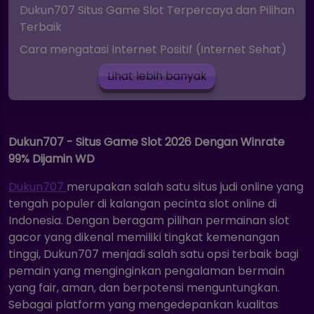
Dukun707 Situs Game Slot Terpercaya dan Pilihan
Terbaik
Cara mengatasi Internet Positif (Internet Sehat)
Lihat lebih banyak
Dukun707 - Situs Game Slot 2026 Dengan Winrate
99% Dijamin WD
Dukun707
merupakan salah satu situs judi online yang
tengah populer di kalangan pecinta slot online di
Indonesia. Dengan beragam pilihan permainan slot
gacor yang dikenal memiliki tingkat kemenangan
tinggi, Dukun707 menjadi salah satu opsi terbaik bagi
pemain yang menginginkan pengalaman bermain
yang fair, aman, dan berpotensi menguntungkan.
Sebagai platform yang mengedepankan kualitas