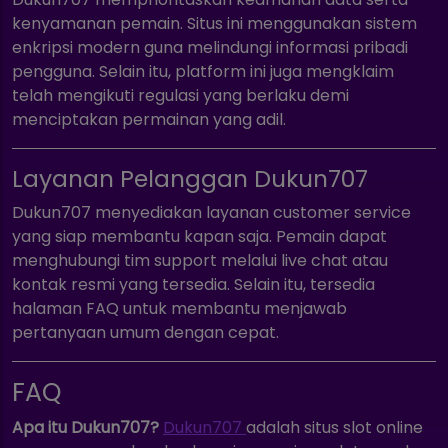
kenyamanan pemain. Situs ini menggunakan sistem
enkripsi modern guna melindungi informasi pribadi
pengguna. Selain itu, platform ini juga mengklaim
telah mengikuti regulasi yang berlaku demi
menciptakan permainan yang adil.
Layanan Pelanggan Dukun707
Dukun707 menyediakan layanan customer service
yang siap membantu kapan saja. Pemain dapat
menghubungi tim support melalui live chat atau
kontak resmi yang tersedia. Selain itu, tersedia
halaman FAQ untuk membantu menjawab
pertanyaan umum dengan cepat.
FAQ
Apa itu Dukun707?
Dukun707
adalah situs slot online