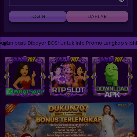
LOGIN
DAFTAR
r BOS! Untuk Info Promo Lengkap silahkan Klik di menu