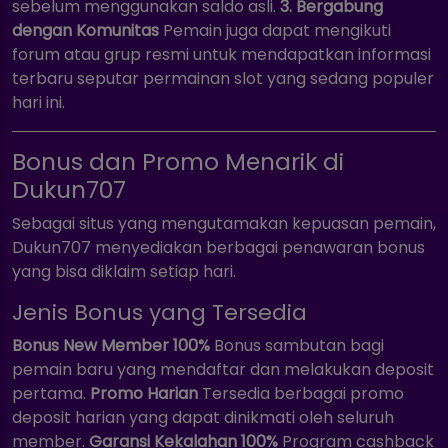
sebelum menggunakan saldo asli.
3. Bergabung
dengan Komunitas
Pemain juga dapat mengikuti
forum atau grup resmi untuk mendapatkan informasi
terbaru seputar permainan slot yang sedang populer
hari ini.
Bonus dan Promo Menarik di
Dukun707
Sebagai situs yang mengutamakan kepuasan pemain,
Dukun707 menyediakan berbagai penawaran bonus
yang bisa diklaim setiap hari.
Jenis Bonus yang Tersedia
Bonus New Member 100%
Bonus sambutan bagi
pemain baru yang mendaftar dan melakukan deposit
pertama.
Promo Harian
Tersedia berbagai promo
deposit harian yang dapat dinikmati oleh seluruh
member.
Garansi Kekalahan 100%
Program cashback