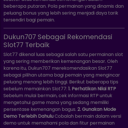
beberapa putaran. Pola permainan yang dinamis dan
peluang bonus yang lebih sering menjadi daya tarik
tersendiri bagi pemain.
Dukun707 Sebagai Rekomendasi
Slot77 Terbaik
Slot77 dikenal luas sebagai salah satu permainan slot
yang sering memberikan kemenangan besar. Oleh
karena itu, Dukun707 merekomendasikan Slot77
sebagai pilihan utama bagi pemain yang mengincar
peluang menang lebih tinggi. Berikut beberapa tips
sebelum memainkan Slot77:
1. Perhatikan Nilai RTP
Sebelum mulai bermain, cek informasi RTP untuk
mengetahui game mana yang sedang memiliki
persentase kemenangan bagus.
2. Gunakan Mode
Demo Terlebih Dahulu
Cobalah bermain dalam versi
demo untuk memahami pola dan fitur permainan