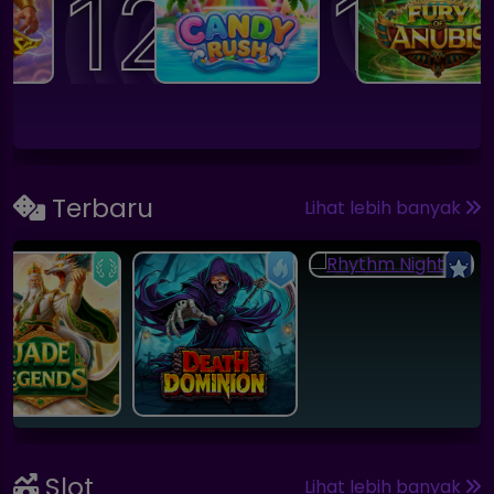
2
1
2
Terbaru
Lihat lebih banyak
Slot
Lihat lebih banyak