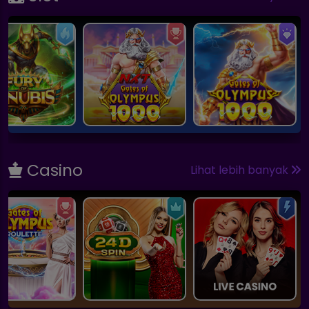
Casino
Lihat lebih banyak