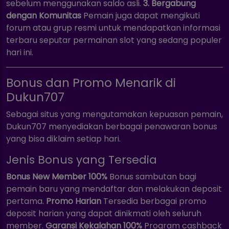
sebelum menggunakan saldo asli.
3. Bergabung
dengan Komunitas
Pemain juga dapat mengikuti
forum atau grup resmi untuk mendapatkan informasi
terbaru seputar permainan slot yang sedang populer
hari ini.
Bonus dan Promo Menarik di
Dukun707
Sebagai situs yang mengutamakan kepuasan pemain,
Dukun707 menyediakan berbagai penawaran bonus
yang bisa diklaim setiap hari.
Jenis Bonus yang Tersedia
Bonus New Member 100%
Bonus sambutan bagi
pemain baru yang mendaftar dan melakukan deposit
pertama.
Promo Harian
Tersedia berbagai promo
deposit harian yang dapat dinikmati oleh seluruh
member.
Garansi Kekalahan 100%
Program cashback