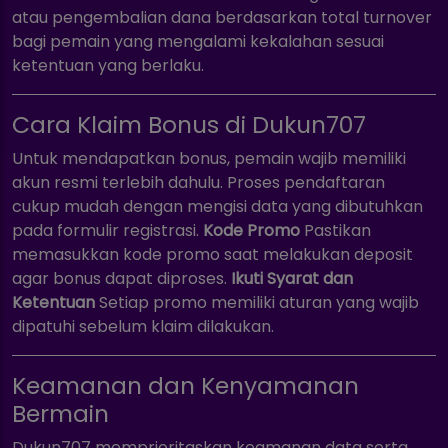
atau pengembalian dana berdasarkan total turnover
bagi pemain yang mengalami kekalahan sesuai
ketentuan yang berlaku.
Cara Klaim Bonus di Dukun707
Untuk mendapatkan bonus, pemain wajib memiliki
akun resmi terlebih dahulu. Proses pendaftaran
cukup mudah dengan mengisi data yang dibutuhkan
pada formulir registrasi.
Kode Promo
Pastikan
memasukkan kode promo saat melakukan deposit
agar bonus dapat diproses.
Ikuti Syarat dan
Ketentuan
Setiap promo memiliki aturan yang wajib
dipatuhi sebelum klaim dilakukan.
Keamanan dan Kenyamanan
Bermain
Dukun707 memprioritaskan keamanan data serta