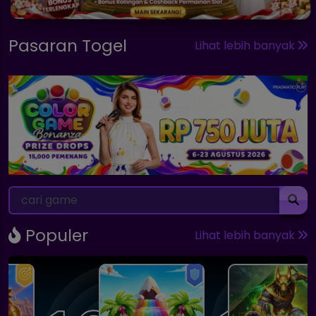
Pasaran Togel
Lihat lebih banyak
Populer
Lihat lebih banyak