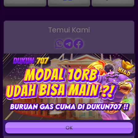
Temui Kami
Artikel Terbaru
Mengenal Dukun707 Sebagai Sumber Informasi
dan Pembaruan Resmi
Cara Bermain Mahjong Ways Agar Lebih Optimal
di Dukun707
Cara Bermain Game Pragmatic Play Agar Mudah
OK
Menangl di Dukun707