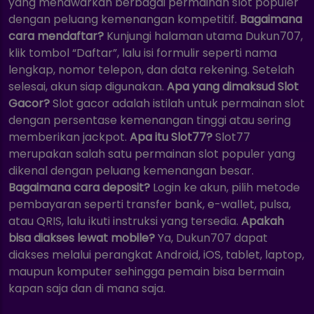
yang menawarkan berbagai permainan slot populer
dengan peluang kemenangan kompetitif.
Bagaimana
cara mendaftar?
Kunjungi halaman utama Dukun707,
klik tombol “Daftar”, lalu isi formulir seperti nama
lengkap, nomor telepon, dan data rekening. Setelah
selesai, akun siap digunakan.
Apa yang dimaksud Slot
Gacor?
Slot gacor adalah istilah untuk permainan slot
dengan persentase kemenangan tinggi atau sering
memberikan jackpot.
Apa itu Slot77?
Slot77
merupakan salah satu permainan slot populer yang
dikenal dengan peluang kemenangan besar.
Bagaimana cara deposit?
Login ke akun, pilih metode
pembayaran seperti transfer bank, e-wallet, pulsa,
atau QRIS, lalu ikuti instruksi yang tersedia.
Apakah
bisa diakses lewat mobile?
Ya, Dukun707 dapat
diakses melalui perangkat Android, iOS, tablet, laptop,
maupun komputer sehingga pemain bisa bermain
kapan saja dan di mana saja.