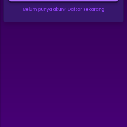
Belum punya akun? Daftar sekarang